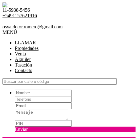
11-5938-5456
+5491157621916
|
osvaldo.or.romero@gmail.com
MENÚ
LLAMAR
Propiedades
Venta
Alquiler
Tasación
Contacto
Enviar